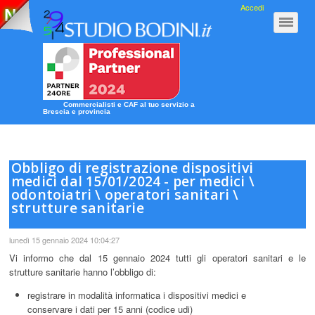
Accedi
Nuova Guida 2020
Clicca qui!
Commercialisti e CAF al tuo servizio a
Brescia e provincia
Obbligo di registrazione dispositivi
medici dal 15/01/2024 - per medici \
odontoiatri \ operatori sanitari \
strutture sanitarie
lunedì 15 gennaio 2024 10:04:27
Vi informo che dal 15 gennaio 2024 tutti gli operatori sanitari e le
strutture sanitarie hanno l’obbligo di:
registrare in modalità informatica i dispositivi medici e
conservare i dati per 15 anni (codice udi)