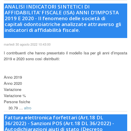
ANALISI INDICATORI SINTETICI DI
AFFIDABILITA’ FISCALE (ISA) ANNI D’IMPOSTA
2019 E 2020 - Il fenomeno delle società di
capitali odontoiatriche analizzate attraverso gli
indicatori di affidabilità fiscale.
martedì 30 agosto 2022 10:43:00
I contribuenti che hanno presentato il modello Isa per gli anni d’imposta
2019 e 2020 sono così distribuiti:
Anno 2019
Anno 2020
Variazione
Variazione %
Persone fisiche
30.79 …
altro
Fattura elettronica forfettari (Art.18 DL
36/2022) - Sanzioni POS (Art.18 DL 36/2022) -
Autodichiarazioni aiuti di stato (Decreto