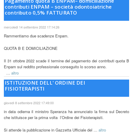
Pagamento quota B ENPAM– domiciliazione
contributi ENPAM – società odontoiatriche
contributo 0,5% FATTURATO
mercoledì 14 settembre 2022 17:14:26
Rammentiamo due scadenze Enpam.
QUOTA B E DOMICILIAZIONE
Il 31 ottobre 2022 scade il termine del pagamento dei contributi quota B
Enpam sul reddito professionale conseguito lo scorso anno.
…
altro
ISTITUZIONE DELL' ORDINE DEI
FISIOTERAPISTI
giovedì 8 settembre 2022 17:49:00
in data odierna il ministro Speranza ha annunciato la firma sul Decreto
che istituisce per la prima volta l’Ordine dei Fisioterapisti.
Si attende la pubblicazione in Gazzetta Ufficiale del …
altro