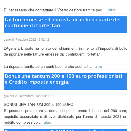
E’ necessario che contattiate il Vostro gestore tramite pec …
altro
fatture emesse ed imposta di bollo da parte dei
contribuenti forfettari.
venerdì 7 ottobre 2022 16:02:42
L’Agenzia Entrate ha fornito dei chiarimenti in merito all’imposta di bollo
da riportare nelle fatture emesse dai contribuenti forfettari.
La risposta fornita ad un contribuente che adotta il …
altro
Bonus una tantum 200 e 150 euro professionisti
e Credito imposta energia.
giovedì 29 settembre 2022 09:03:11
BONUS UNA TANTUM 200 E 150 EURO
Si possono presentare la domande per ottenere il bonus dei 200 euro;
requisito essenziale è di aver dichiarato per l’anno d’imposta 2021 un
reddito complessivo …
altro