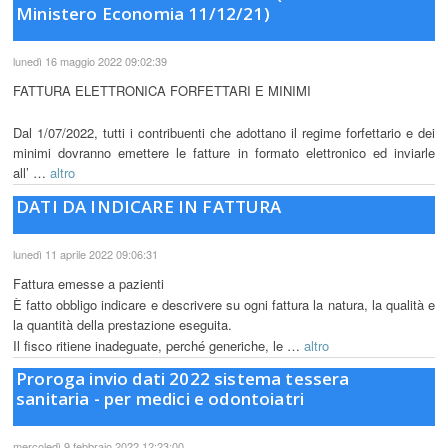
Ministero Economia 11/12/21)
lunedì 16 maggio 2022 09:02:39
FATTURA ELETTRONICA FORFETTARI E MINIMI
Dal 1/07/2022, tutti i contribuenti che adottano il regime forfettario e dei
minimi dovranno emettere le fatture in formato elettronico ed inviarle
all’ …
altro
DATI DA INDICARE IN FATTURA
lunedì 11 aprile 2022 09:06:31
Fattura emesse a pazienti
È fatto obbligo indicare e descrivere su ogni fattura la natura, la qualità e
la quantità della prestazione eseguita.
Il fisco ritiene inadeguate, perché generiche, le …
altro
Proroga invio dati 2022 sistema tessera
sanitaria - per medici e odontoiatri
mercoledì 9 febbraio 2022 12:23:00