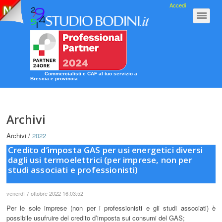
Accedi
Nuova Guida 2020
Clicca qui!
Commercialisti e CAF al tuo servizio a
Brescia e provincia
Archivi
Archivi /
2022
Credito d’imposta GAS per usi energetici diversi
dagli usi termoelettrici (per imprese, non per
studi associati e professionisti)
venerdì 7 ottobre 2022 16:03:52
Per le sole imprese (non per i professionisti e gli studi associati) è
possibile usufruire del credito d’imposta sui consumi del GAS;