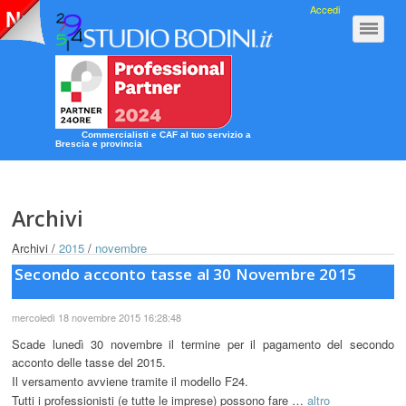
Accedi
Nuova Guida 2020
Clicca qui!
Commercialisti e CAF al tuo servizio a
Brescia e provincia
Archivi
Archivi /
2015
/
novembre
Secondo acconto tasse al 30 Novembre 2015
mercoledì 18 novembre 2015 16:28:48
Scade lunedì 30 novembre il termine per il pagamento del secondo
acconto delle tasse del 2015.
Il versamento avviene tramite il modello F24.
Tutti i professionisti (e tutte le imprese) possono fare …
altro